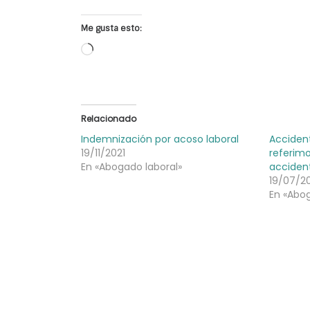
Me gusta esto:
Cargando...
Relacionado
Indemnización por acoso laboral
Accident
19/11/2021
referim
En «Abogado laboral»
acciden
19/07/2
En «Abog