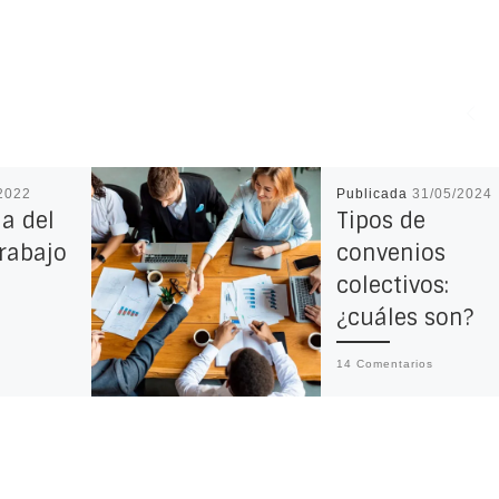
2022
Publicada
31/05/2024
a del
Tipos de
rabajo
convenios
colectivos:
¿cuáles son?
14 Comentarios
En la actualidad exi
diferentes tipos
al: qué
de convenios colecti
considera
Te damos las clave
n él y las