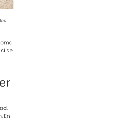
los
 toma
si se
er
ad.
. En