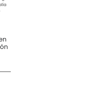
lía
e
 en
ión