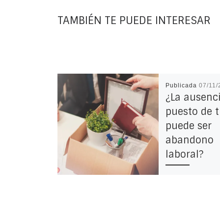
TAMBIÉN TE PUEDE INTERESAR
Publicada
07/11/
¿La ausenci
puesto de t
puede ser
abandono
laboral?
8 Comentarios
Abandono labor
es, CUÁNDO se 
que se incurre e