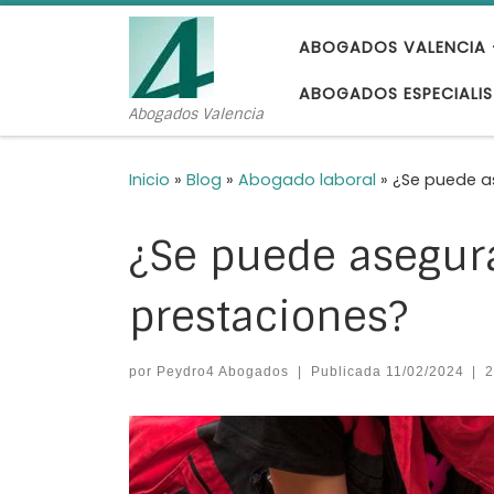
Saltar al contenido
ABOGADOS VALENCIA 
ABOGADOS ESPECIALIS
Abogados Valencia
Inicio
»
Blog
»
Abogado laboral
»
¿Se puede a
¿Se puede asegura
prestaciones?
por
Peydro4 Abogados
|
Publicada
11/02/2024
|
2