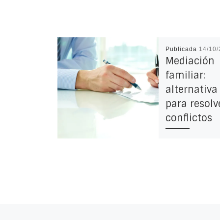
Publicada
14/10
Mediación
familiar:
alternativa
para resolv
conflictos
32 Comentarios
Mediación famil
es, para qué sir
cuáles son los 
que persigue y 
proceso a llev
Entrada anterior