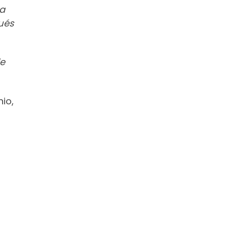
 a
ués
de
io,