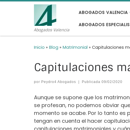
Saltar al contenido
ABOGADOS VALENCIA 
ABOGADOS ESPECIALIS
Abogados Valencia
Inicio
»
Blog
»
Matrimonial
»
Capitulaciones m
Capitulaciones m
por
Peydro4 Abogados
|
Publicada
09/02/2020
Aunque se supone que los matrimoni
se profesan, no podemos obviar que e
momento se acabe. Por lo tanto es p
tengan en cuenta el hacer capitulac
capitulaciones matrimoniales y cuánd