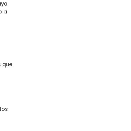
aya
pla
s que
tos