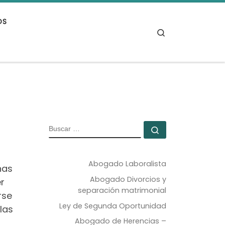
OS
Search
BUSCAR
Buscar …
Abogado Laboralista
nas
Abogado Divorcios y
r
separación matrimonial
rse
Ley de Segunda Oportunidad
las
Abogado de Herencias –