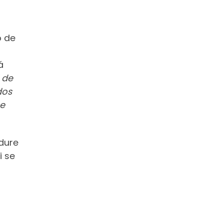
o de
á
 de
dos
se
 dure
i se