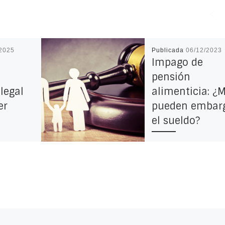
/2025
Publicada
06/12/2023
Impago de
pensión
 legal
alimenticia: ¿
er
pueden embar
el sueldo?
25 Comentarios
iar: qué
Si has incurrido en
ve,
el impago de pensi
objetivos
alimenticia y te
FASES del
preguntas si te pue
ar a cabo
embargar el sueldo,
presta atención. Est