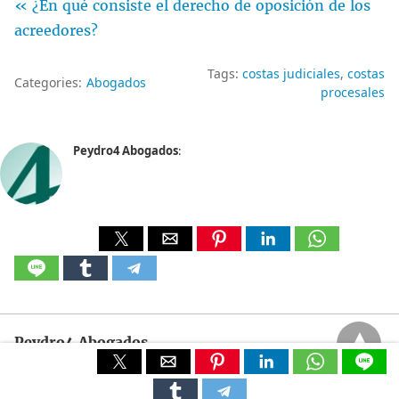
« ¿En qué consiste el derecho de oposición de los
acreedores?
Tags:
costas judiciales
costas
Categories:
Abogados
procesales
Peydro4 Abogados
:
Peydro4 Abogados
All Rights Reserved
View Non-AMP Version