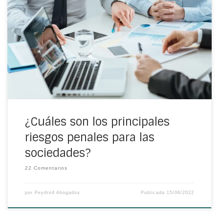
Una empresa también tiene riesgos penales. Aunque
parezca que esto es algo en lo que pueden incurrir
únicamente las personas físicas, lo cierto es que nada
más lejos de la realidad. Estos que detallamos son los
más relevantes.
¿Cuáles son los principales
riesgos penales para las
sociedades?
22 Comentarios
por
Peydro4 Abogados
Publicada
15/06/2022