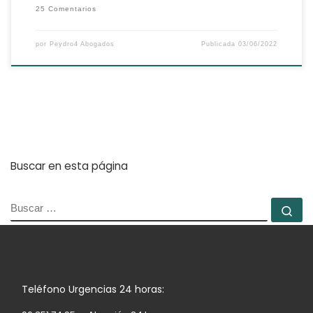
25 Comentarios
por
Peydro4 Abogados
Publicada
03/06/2022
Buscar en esta página
BUSCAR
Bu
Teléfono Urgencias 24 horas: