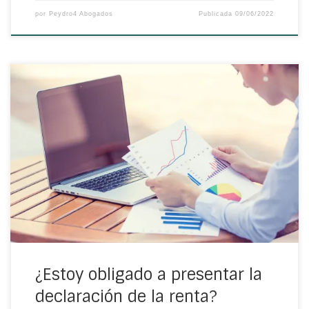
por
Peydro4 Abogados
Publicada
09/06/2022
¿Sabías que no todo el mundo está obligado a presentar
la declaración de la renta? Y es que esto dependerá de
una serie de factores y supuestos, ¿los conoces?
Revísalos con nosotros para evitarte, posteriormente, una
posible sanción
¿Estoy obligado a presentar la
declaración de la renta?