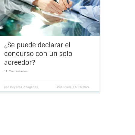
que se den una serie de circunstancias, pero
se puede declarar el concurso con un solo
acreedor? A continuación, detallamos si es
posible solicitar concurso con un solo […]
¿Se puede declarar el
concurso con un solo
acreedor?
11 Comentarios
por
Peydro4 Abogados
Publicada
16/05/2024