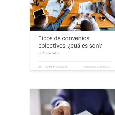
sobre cuáles son y en qué consisten. A qué
se conoce como convenio colectivo Lo
primero que se ha de tener en cuenta es que
al hablar de […]
Tipos de convenios
colectivos: ¿cuáles son?
14 Comentarios
por
Peydro4 Abogados
Publicada
31/05/2024
¿Has percibido o vas a
recibir indemnizaciones por daños y
perjuicios y no sabes bien cómo tributan? Te