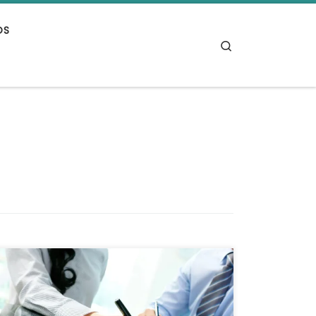
OS
Search
Las empresas y los ciudadanos pueden
recurrir al concurso de acreedores siempre