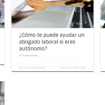
qué es importante que cuentes con
asesoramiento de profesionales y cómo te
puede ayudar un abogado laboral. Qué
puede hacer por un […]
¿Cómo te puede ayudar un
abogado laboral si eres
autónomo?
19 Comentarios
por
Peydro4 Abogados
Publicada
28/05/2024