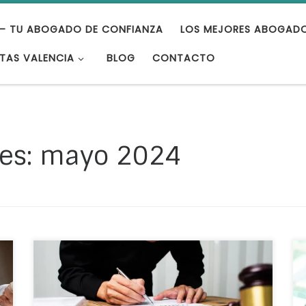
– TU ABOGADO DE CONFIANZA
LOS MEJORES ABOGAD
TAS VALENCIA
BLOG
CONTACTO
es:
mayo 2024
¿Eres autónomo y estás planteándote darte
de alta como tal y no sabes por dónde
empezar? A continuación, te acercamos por