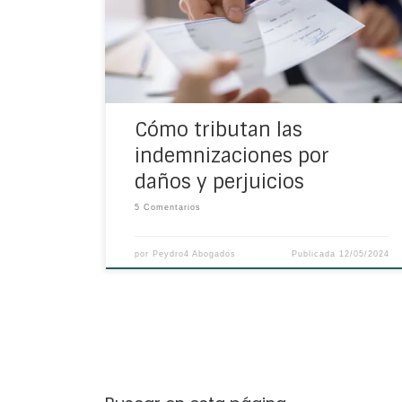
damos todas las claves que has de conocer
al respecto. Qué se considera una
indemnización por daños y perjuicios Las
indemnizaciones por daños y […]
Cómo tributan las
indemnizaciones por
daños y perjuicios
5 Comentarios
por
Peydro4 Abogados
Publicada
12/05/2024