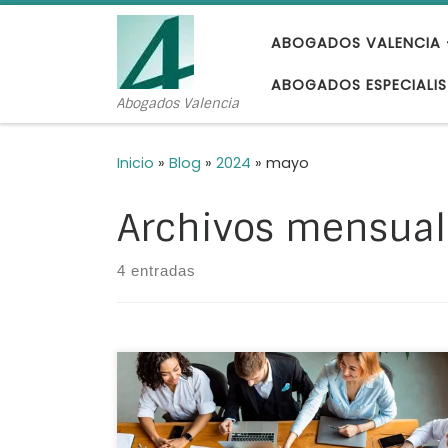
Saltar al contenido
ABOGADOS VALENCIA 
ABOGADOS ESPECIALIS
Abogados Valencia
Inicio
»
Blog
»
2024
»
mayo
Archivos mensual
4 entradas
En la actualidad existen diferentes tipos
de convenios colectivos. Te damos las claves