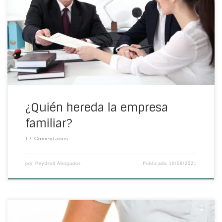
empresa ya consolidada a sus descendientes. Lo cierto
es que al heredar la empresa familiar es posible, pero se
ha de tener en cuenta que la transmisión de la dirección
de una enseña de padres a hijos dependerá del tamaño
con el que cuente ya la empresa así como su
configuración y el tamaño de la empresa.
¿Quién hereda la empresa
familiar?
17 Comentarios
por
Peydro4 Abogados
Publicada
16/09/2021