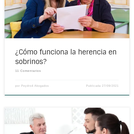
la herencia en sobrinos. Si este puede ser tu caso te
contamos los aspectos que debes conocer.
¿Cómo funciona la herencia en
sobrinos?
11 Comentarios
por
Peydro4 Abogados
Publicada
27/09/2021
Muchas personas montan una empresa y van trabajando
en ella para hacerla crecer, pensando en dejar la