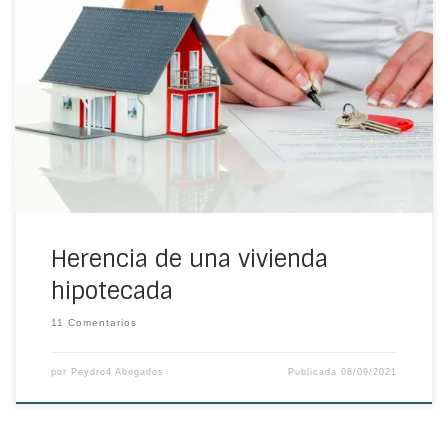
Qué hacer si recibes en herencia una vivienda
hipotecada
Herencia de una vivienda
hipotecada
11 Comentarios
por
Peydro4 Abogados
Publicada
08/09/2021