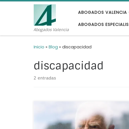
Saltar al contenido
ABOGADOS VALENCIA 
ABOGADOS ESPECIALIS
Abogados Valencia
Inicio
»
Blog
»
discapacidad
discapacidad
2 entradas
Incapacitación judicial personas mayores: ︽