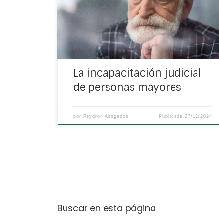
en QUÉ consiste, cómo se puede solicitar y
qué supuestos se han de dar para ello
La incapacitación judicial
de personas mayores
por
Peydro4 Abogados
Publicada
27/12/2024
Buscar en esta página