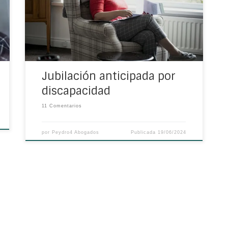
cuáles son los principales aspectos que has
de conocer sobre este asunto. Jubilación
anticipada por discapacidad, ¿cuándo se
puede producir? Pues bien, lo […]
Jubilación anticipada por
discapacidad
11 Comentarios
por
Peydro4 Abogados
Publicada
19/06/2024