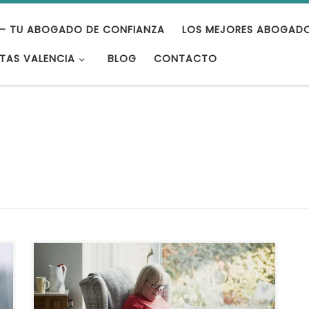
– TU ABOGADO DE CONFIANZA
LOS MEJORES ABOGAD
TAS VALENCIA
BLOG
CONTACTO
En España existe la posibilidad de optar por
la jubilación anticipada en casos de
discapacidad. A continuación, te detallamos