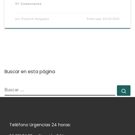
57 Comentarios
por
Peydro4 Abogados
Publicada
02/10/2025
Buscar en esta página
BUSCAR
Bu
Teléfono Urgencias 24 horas: