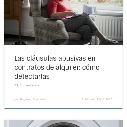
fundamentales. Respecto a derechos, pero también a
obligaciones de propietarios e inquilinos. No obstante, en
muchas ocasiones se pueden encontrar cláusulas
abusivas en dichos contratos, que pueden generar
un desequilibrio en la relación entre las partes, y afectar a
los derechos del arrendatario. Por todo ello, es
importante saber identificar posibles cláusulas abusivas.
Las cláusulas abusivas en
contratos de alquiler: cómo
detectarlas
29 Comentarios
por
Peydro4 Abogados
Publicada
23/10/2025