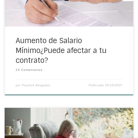
Aumento de Salario
Mínimo¿Puede afectar a tu
contrato?
24 Comentarios
por
Peydro4 Abogados
Publicada
30/10/2025
A través de un contrato de alquiler se da seguridad legal
tanto a inquilinos como a propietarios. Es un documento
en el que se recogen los aspectos legales