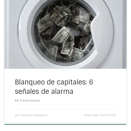
La persecución contra el blanqueo de capitales se está
endureciendo, tanto a nivel estatal como europeo. Por lo
tanto, conocer las principales alertas evitará cometer
errores que te lleven a inspecciones administrativas y
judiciales.
Blanqueo de capitales: 6
señales de alarma
86 Comentarios
por
Peydro4 Abogados
Publicada
16/10/2025