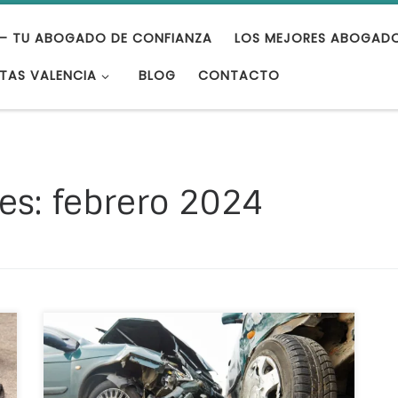
– TU ABOGADO DE CONFIANZA
LOS MEJORES ABOGAD
TAS VALENCIA
BLOG
CONTACTO
es:
febrero 2024
¿Has tenido un percance y quieres saber si
tienes derecho a reclamar en concepto
de indemnización en un accidente de