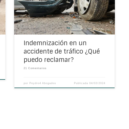
tráfico? A continuación, te acercamos todos
los datos que debes saber al respecto.
Indemnización en un accidente de tráfico:
qué se […]
Indemnización en un
accidente de tráfico ¿Qué
puedo reclamar?
21 Comentarios
por
Peydro4 Abogados
Publicada
04/02/2024