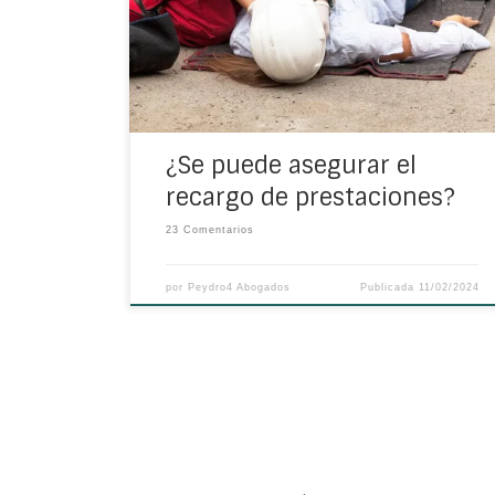
ocurre un accidente de trabajo. Si te
preguntas si se puede asegurar dicho
recargo, presta atención. Recargo de
prestaciones: lo […]
¿Se puede asegurar el
recargo de prestaciones?
23 Comentarios
por
Peydro4 Abogados
Publicada
11/02/2024