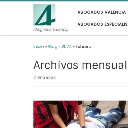
Saltar al contenido
ABOGADOS VALENCIA 
ABOGADOS ESPECIALIS
Abogados Valencia
Inicio
»
Blog
»
2024
»
febrero
Archivos mensual
2 entradas
El recargo de prestaciones es el gravamen
que se efectúa a una empresa cuando no
toma las medidas de seguridad oportunas y