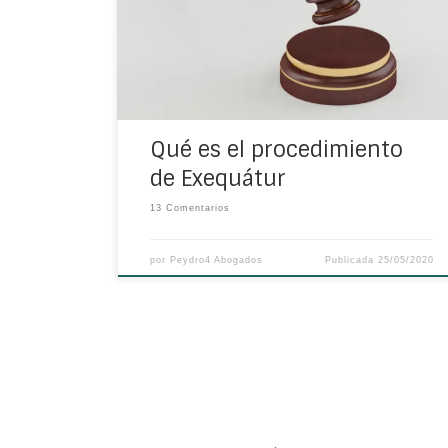
si una sentencia (o un laudo) hecho en el
extranjero tendrá validez (o no) para ser
aplicado en un país distinto a aquel en el cual
fue emitida la sentencia.
Qué es el procedimiento
de Exequátur
13 Comentarios
por
Peydro4 Abogados
Publicada
25/05/2020