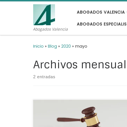
Saltar al contenido
ABOGADOS VALENCIA 
ABOGADOS ESPECIALIS
Abogados Valencia
Inicio
»
Blog
»
2020
»
mayo
Archivos mensual
2 entradas
Mediante el procedimiento de exequátur
también denominada execuátur, se examina