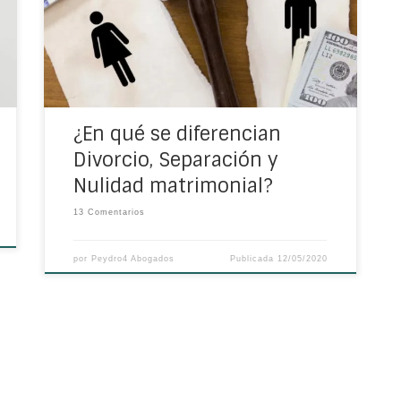
existen entre el Divorcio, la Separación y la
Nulidad Matrimonial. Por eso, hoy en Peydro4
os contaremos en qué se diferencian
¿En qué se diferencian
Divorcio, Separación y
Nulidad matrimonial?
13 Comentarios
por
Peydro4 Abogados
Publicada
12/05/2020