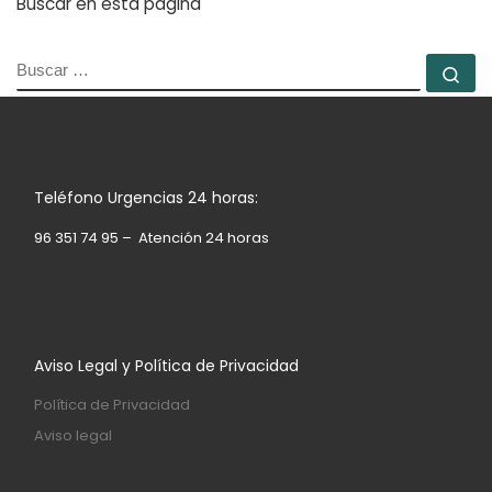
Buscar en esta página
BUSCAR
Bu
Teléfono Urgencias 24 horas:
96 351 74 95 – Atención 24 horas
Aviso Legal y Política de Privacidad
Política de Privacidad
Aviso legal